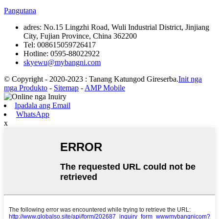
Pangutana
adres:
No.15 Lingzhi Road, Wuli Industrial District, Jinjiang
City, Fujian Province, China 362200
Tel:
008615059726417
Hotline:
0595-88022922
skyewu@mybangni.com
© Copyright - 2020-2023 : Tanang Katungod Gireserba.
Init nga
mga Produkto
-
Sitemap
-
AMP Mobile
Ipadala ang Email
WhatsApp
x