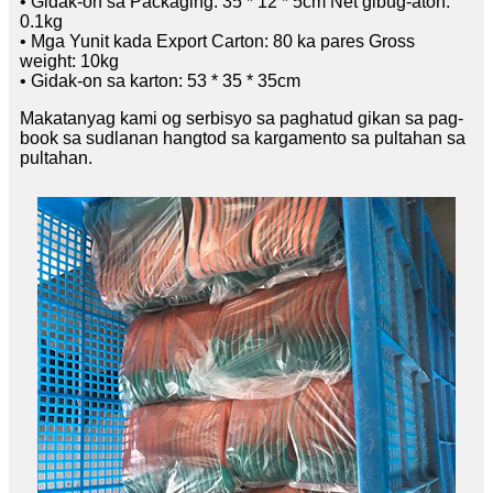
• Gidak-on sa Packaging: 35 * 12 * 5cm Net gibug-aton:
0.1kg
• Mga Yunit kada Export Carton: 80 ka pares Gross
weight: 10kg
• Gidak-on sa karton: 53 * 35 * 35cm
Makatanyag kami og serbisyo sa paghatud gikan sa pag-
book sa sudlanan hangtod sa kargamento sa pultahan sa
pultahan.