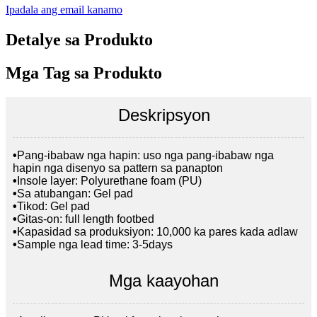
Ipadala ang email kanamo
Detalye sa Produkto
Mga Tag sa Produkto
Deskripsyon
•
Pang-ibabaw nga hapin: uso nga pang-ibabaw nga
hapin nga disenyo sa pattern sa panapton
•
Insole layer: Polyurethane foam (PU)
•
Sa atubangan: Gel pad
•
Tikod: Gel pad
•
Gitas-on: full length footbed
•
Kapasidad sa produksiyon: 10,000 ka pares kada adlaw
•
Sample nga lead time: 3-5days
Mga kaayohan