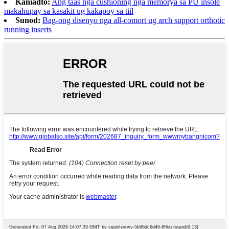
Kaniadto:
Ang taas nga cushioning nga memorya sa PU insole
makahupay sa kasakit ug kakapoy sa tiil
Sunod:
Bag-ong disenyo nga all-comort ug arch support orthotic
running inserts