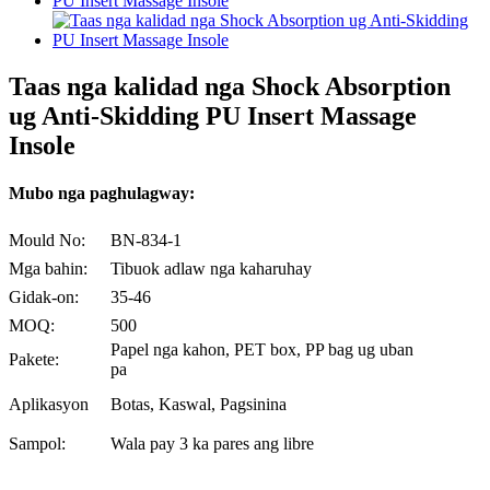
Taas nga kalidad nga Shock Absorption
ug Anti-Skidding PU Insert Massage
Insole
Mubo nga paghulagway:
Mould No:
BN-834-1
Mga bahin:
Tibuok adlaw nga kaharuhay
Gidak-on:
35-46
MOQ:
500
Papel nga kahon, PET box, PP bag ug uban
Pakete:
pa
Aplikasyon
Botas, Kaswal, Pagsinina
Sampol:
Wala pay 3 ka pares ang libre