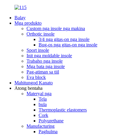
Balay
Mga produkto
Custom nga insole nga makina
Orthotic insole
3/4 nga gitas-on nga insole
Bug-os nga gitas-on nga insole
Sport insole
Init nga moldable insole
Trabaho nga insole
Mga bata nga insole
Pag-atiman sa tiil
Eva block
Mahitungod Kanato
Atong bentaha
Materyal nga
Tela
bula
Thermoplastic elastomers
Cork
Polyurethane
Manufacturing
Paghulma