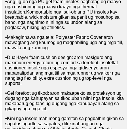
•
Ang lig-on nga PU gel foam insoles naghatag og maayo
nga cushioning ug maayo kaayo nga thermal
insulation.Komportable nga isul-ob ang PU insoles kay
breathable, wick moisture gikan sa panit ug mosuhop sa
baho, nga naghimo niini nga sulundon alang sa
paglakaw, hiking ug athletics.
•
Makaginhawa nga tela: Polyester Fabric Cover aron
mawagtang ang kaumog ug magpabiling uga ang mga tiil,
mawala ang kaumog.
•
Dual-layer foam cushion design: aron masiguro ang
maximum energy return ug comfort sa forefoot.insoleflat
cushioned insole nga espesyal nga gidisenyo aron
mapanalipdan ang mga tiil sa mga runner ug walker nga
nangitag flexibility, extra cushioning ug top-level nga
suporta.
•
Gel forefoot ug tikod: aron makaapekto sa proteksyon ug
dugang nga kahupayan sa tikod.uban niini nga insole, kita
makabarug og taas ug dugang nga kahupayan alang sa
gikapoy nga mga tiil.
•
Kini nga insole mahimong gamiton sa pagbalhin gikan sa
sapatos ngadto sa sapatos, dili kinahanglan nga
putlon.ideya alang sa Athletic, Boots, Casual, Cleats,