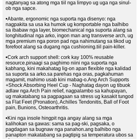
nagtanyag sa atong mga tiil nga limpyo ug uga nga sinul-
ob nga sapce.
•
Abante, ergonomic nga suporta nga disenyo: nga
nagpakita sa usa ka humok ug komportable nga balhibo
sa ibabaw nga layer, biomechanical nga suporta alang sa
longhitudinal nga arko, ingon man ang transverse arch, ug
mga premium nga poron pad nga nahimutang sa tikod ug
forefoot alang sa dugang nga cushioning.tiil pain-killer.
•
Cork arch support shell: cork kay 100% reusable
resource.pinaagi sa paghimo niini nga suporta nga
kabhang, kini makahatag lig-on apan flexible nga kalidad
sa suporta sa arko.sa parehas nga oras, pagkahuman
magamit, mahimo usab kini mabag-o.Ang Arch Supports
+Shock Absorbing Heel Cup - Naghatag dayon ug tibuok
adlaw nga Arch Pain relief, nagpalambo sa kahupayan,
ug makatabang sa pagpagaan sa stress ug kasakit tungod
sa Flat Feet (Pronation), Achilles Tendonitis, Ball of Foot
pain, Bunions, Osteoarthritis.
•
Kini nga insole hingpit nga angay alang sa mga
kalihokan sa gawas: sama sa pag-ski, pagsaka, o
pagdagan sa bugnaw nga panahon.ang balhibo nga
panapton makatabang sa pagtipig sa temperatura ubos sa