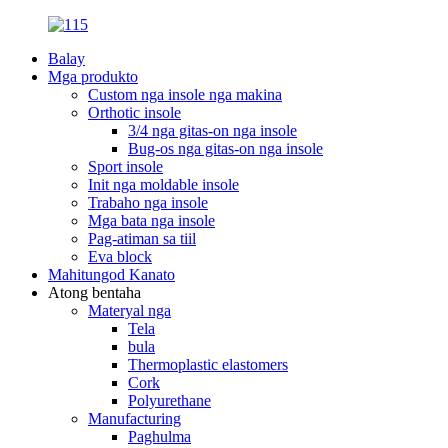
Balay
Mga produkto
Custom nga insole nga makina
Orthotic insole
3/4 nga gitas-on nga insole
Bug-os nga gitas-on nga insole
Sport insole
Init nga moldable insole
Trabaho nga insole
Mga bata nga insole
Pag-atiman sa tiil
Eva block
Mahitungod Kanato
Atong bentaha
Materyal nga
Tela
bula
Thermoplastic elastomers
Cork
Polyurethane
Manufacturing
Paghulma