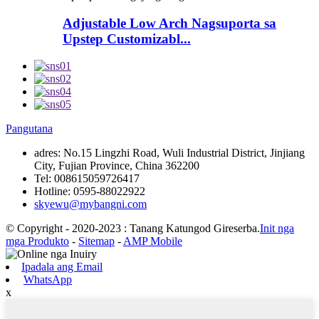
Adjustable Low Arch Nagsuporta sa
Upstep Customizabl...
Pangutana
adres:
No.15 Lingzhi Road, Wuli Industrial District, Jinjiang
City, Fujian Province, China 362200
Tel:
008615059726417
Hotline:
0595-88022922
skyewu@mybangni.com
© Copyright - 2020-2023 : Tanang Katungod Gireserba.
Init nga
mga Produkto
-
Sitemap
-
AMP Mobile
Ipadala ang Email
WhatsApp
x