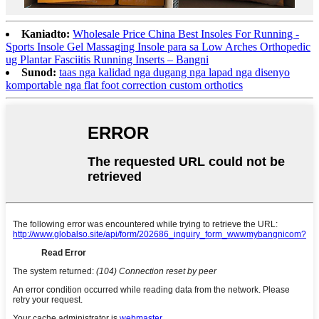
Kaniadto:
Wholesale Price China Best Insoles For Running -
Sports Insole Gel Massaging Insole para sa Low Arches Orthopedic
ug Plantar Fasciitis Running Inserts – Bangni
Sunod:
taas nga kalidad nga dugang nga lapad nga disenyo
komportable nga flat foot correction custom orthotics