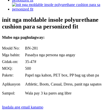
init nga moldable insole polyurethane
cushion para sa personized fit
Mubo nga paghulagway:
Mould No:
BN-281
Mga bahin:
Pasadya nga persona nga angay
Gidak-on:
35-47#
MOQ:
500
Pakete:
Papel nga kahon, PET box, PP bag ug uban pa
Aplikasyon
Athletic, Boots, Casual, Dress, panit nga sapatos
Sampol:
Wala pay 3 ka pares ang libre
Ipadala ang email kanamo