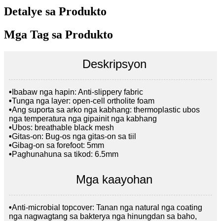
Detalye sa Produkto
Mga Tag sa Produkto
Deskripsyon
•
Ibabaw nga hapin: Anti-slippery fabric
•
Tunga nga layer: open-cell ortholite foam
•
Ang suporta sa arko nga kabhang: thermoplastic ubos
nga temperatura nga gipainit nga kabhang
•
Ubos: breathable black mesh
•
Gitas-on: Bug-os nga gitas-on sa tiil
•
Gibag-on sa forefoot: 5mm
•
Paghunahuna sa tikod: 6.5mm
Mga kaayohan
•
Anti-microbial topcover: Tanan nga natural nga coating
nga nagwagtang sa bakterya nga hinungdan sa baho,