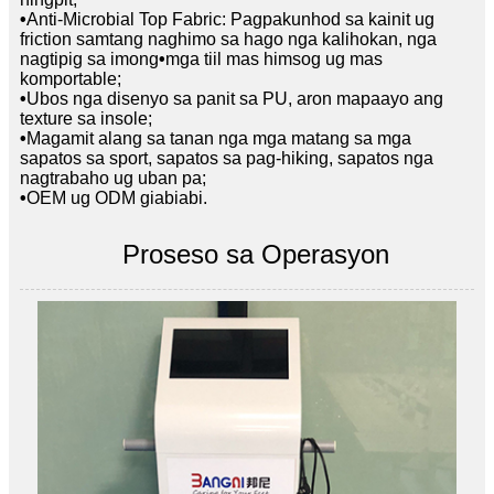
•
Anti-Microbial Top Fabric: Pagpakunhod sa kainit ug
friction samtang naghimo sa hago nga kalihokan, nga
nagtipig sa imong
•
mga tiil mas himsog ug mas
komportable;
•
Ubos nga disenyo sa panit sa PU, aron mapaayo ang
texture sa insole;
•
Magamit alang sa tanan nga mga matang sa mga
sapatos sa sport, sapatos sa pag-hiking, sapatos nga
nagtrabaho ug uban pa;
•
OEM ug ODM giabiabi.
Proseso sa Operasyon