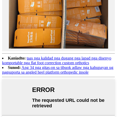
Kaniadto:
taas nga kalidad nga dugang nga lapad nga disenyo
komportable nga flat foot correction custom orthotics
Sunod:
Ang 34 nga gitas-on sa tibuok adlaw nga kahupayan ug
pagsuporta sa angled heel platform orthopedic insole