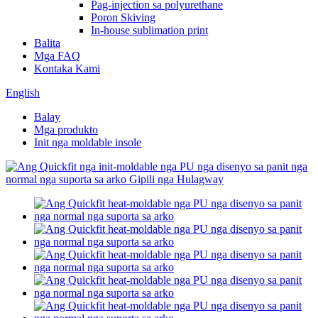
Pag-injection sa polyurethane
Poron Skiving
In-house sublimation print
Balita
Mga FAQ
Kontaka Kami
English
Balay
Mga produkto
Init nga moldable insole