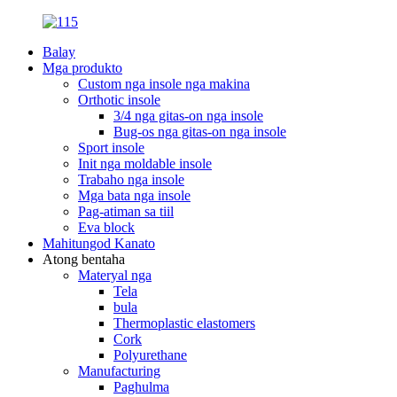
Balay
Mga produkto
Custom nga insole nga makina
Orthotic insole
3/4 nga gitas-on nga insole
Bug-os nga gitas-on nga insole
Sport insole
Init nga moldable insole
Trabaho nga insole
Mga bata nga insole
Pag-atiman sa tiil
Eva block
Mahitungod Kanato
Atong bentaha
Materyal nga
Tela
bula
Thermoplastic elastomers
Cork
Polyurethane
Manufacturing
Paghulma