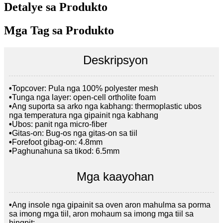
Detalye sa Produkto
Mga Tag sa Produkto
Deskripsyon
•
Topcover: Pula nga 100% polyester mesh
•
Tunga nga layer: open-cell ortholite foam
•
Ang suporta sa arko nga kabhang: thermoplastic ubos
nga temperatura nga gipainit nga kabhang
•
Ubos: panit nga micro-fiber
•
Gitas-on: Bug-os nga gitas-on sa tiil
•
Forefoot gibag-on: 4.8mm
•
Paghunahuna sa tikod: 6.5mm
Mga kaayohan
•
Ang insole nga gipainit sa oven aron mahulma sa porma
sa imong mga tiil, aron mohaum sa imong mga tiil sa
hingpit;