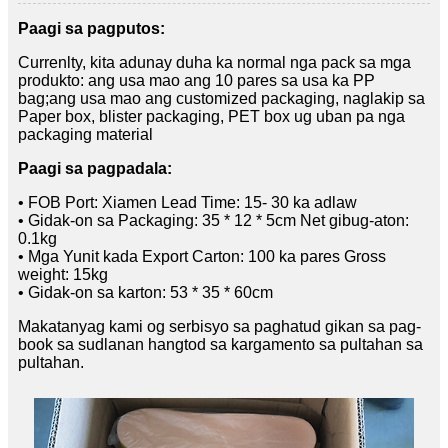
Paagi sa pagputos:
Currenlty, kita adunay duha ka normal nga pack sa mga
produkto: ang usa mao ang 10 pares sa usa ka PP
bag;ang usa mao ang customized packaging, naglakip sa
Paper box, blister packaging, PET box ug uban pa nga
packaging material
Paagi sa pagpadala:
• FOB Port: Xiamen Lead Time: 15- 30 ka adlaw
• Gidak-on sa Packaging: 35 * 12 * 5cm Net gibug-aton:
0.1kg
• Mga Yunit kada Export Carton: 100 ka pares Gross
weight: 15kg
• Gidak-on sa karton: 53 * 35 * 60cm
Makatanyag kami og serbisyo sa paghatud gikan sa pag-
book sa sudlanan hangtod sa kargamento sa pultahan sa
pultahan.