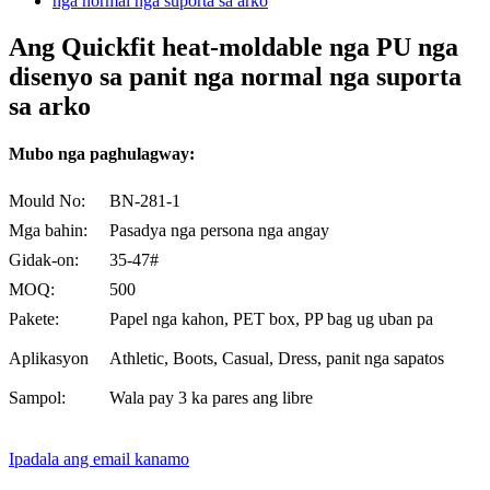
Ang Quickfit heat-moldable nga PU nga
disenyo sa panit nga normal nga suporta
sa arko
Mubo nga paghulagway:
Mould No:
BN-281-1
Mga bahin:
Pasadya nga persona nga angay
Gidak-on:
35-47#
MOQ:
500
Pakete:
Papel nga kahon, PET box, PP bag ug uban pa
Aplikasyon
Athletic, Boots, Casual, Dress, panit nga sapatos
Sampol:
Wala pay 3 ka pares ang libre
Ipadala ang email kanamo